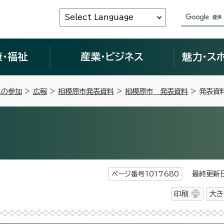
Select Language
康・福祉
産業・ビジネス
魅力・ス
への参加
>
広報
>
相模原市発表資料
>
相模原市 発表資料
> 発表資
最終更新日 
ページ番号1017680
印刷
大き