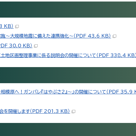
 KB）
大規模地震に備えた連携強化～（PDF 43.6 KB）
 30.0 KB）
地区画整理事業に係る説明会の開催について（PDF 338.4 KB
模原へ！ガンバレ『はやぶさ2』～」の開催について（PDF 35.9 
催します（PDF 201.3 KB）