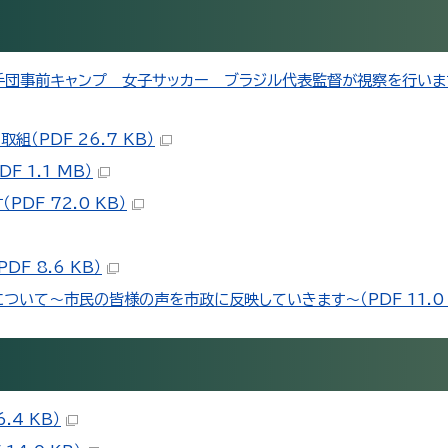
手団事前キャンプ 女子サッカー ブラジル代表監督が視察を行います（
（PDF 26.7 KB）
 1.1 MB）
DF 72.0 KB）
 8.6 KB）
いて～市民の皆様の声を市政に反映していきます～（PDF 11.0 
4 KB）