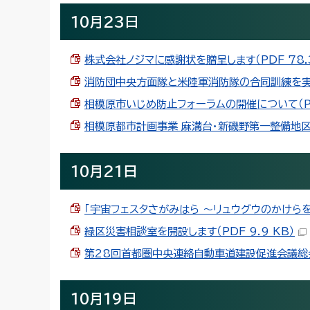
10月23日
株式会社ノジマに感謝状を贈呈します（PDF 78.3
消防団中央方面隊と米陸軍消防隊の合同訓練を実施～
相模原市いじめ防止フォーラムの開催について（PDF
相模原都市計画事業 麻溝台・新磯野第一整備地区土
10月21日
「宇宙フェスタさがみはら ～リュウグウのかけらを相
緑区災害相談室を開設します（PDF 9.9 KB）
第28回首都圏中央連絡自動車道建設促進会議総会を開
10月19日