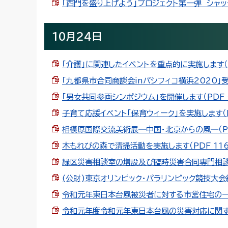
「西門を盛り上げよう」プロジェクト第一弾 シャッタ
10月24日
「介護」に関連したイベントを重点的に実施します（PD
「九都県市合同商談会inパシフィコ横浜2020」受
「男女共同参画シンポジウム」を開催します（PDF 5
子育て応援イベント「保育ウィーク」を実施します（PD
相模原国際交流美術展―中国・北京からの風―（PDF
木もれびの森で清掃活動を実施します（PDF 116.
緑区災害相談室の増設及び臨時災害合同専門相談会の
(公財)東京オリンピック・パラリンピック競技大会組
令和元年東日本台風被災者に対する市営住宅の一時
令和元年度令和元年東日本台風の災害対応に関する