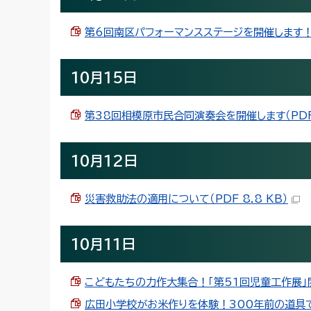
第6回南区パフォーマンスステージを開催します！（PD
10月15日
第38回相模原市民合同演奏会を開催します（PDF 2
10月12日
災害救助法の適用について（PDF 8.8 KB）
10月11日
こどもたちの力作大集合！「第51回児童工作展」開催（
広田小学校がお米作りを体験！300年前の道具で脱穀