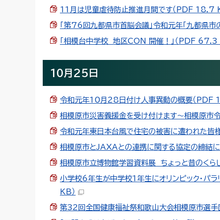
11月は児童虐待防止推進月間です（PDF 18.7 
「第76回九都県市首脳会議」令和元年「九都県市の
「相模台中学校 地区CON 開催！」（PDF 67.3 
10月25日
令和元年10月28日付け人事異動の概要（PDF 12
相模原市災害義援金を受け付けます～相模原市令和元
令和元年東日本台風で住宅の被害に遭われた皆様へ
相模原市とJAXAとの連携に関する協定の締結につい
相模原市立博物館学習資料展 ちょっと昔のくらし～
小学校6年生が中学校1年生にオリンピック・パラリ
KB）
第32回全国健康福祉祭和歌山大会相模原市選手団結