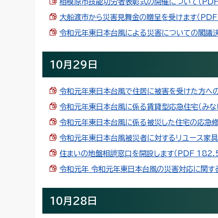
相模原市技能功労者表彰式の開催について（PDF 1
大船渡市から災害見舞金の贈呈を受けます（PDF 1
令和元年東日本台風による災害についての閣議決定に
10月29日
令和元年東日本台風で住居に被害を受けた方への各
令和元年東日本台風に係る賃貸型応急住宅（みなし仮設
令和元年東日本台風に係る被災した住宅の応急修理に
令和元年東日本台風被災者に対するリユース家具の提
住まいの地盤相談窓口を開設します（PDF 182.5
令和元年 令和元年東日本台風の災害対応に関する緊
10月28日