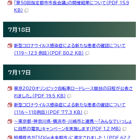
「第50回指定都市市長会議」の開催結果について（PDF 15.9
KB）
7月18日
新型コロナウイルス感染症による新たな患者の確認について
（119～123 例目）（PDF 80.2 KB）
7月17日
東京2020オリンピック自転車ロードレース競技の日程が公表さ
れました。（PDF 19.5 KB）
新型コロナウイルス感染症による新たな患者の確認について
（116～118例目）（PDF 77.3 KB）
～東京都・神奈川県・横浜市・川崎市と連携～「みんなでいっしょ
に自然の電気」キャンペーンを実施します（PDF 1.2 MB）
相模原市が「SDGs未来都市」に選定されました！（PDF 62.2