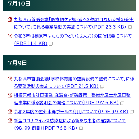
7月10日
九都県市首脳会議「医療的ケア児・者への切れ目ない支援の充実
について」に係る要望活動の実施について（PDF 23.3 KB）
令和3年相模原市はたちのつどい（成人式）の開催概要について
（PDF 11.4 KB）
7月9日
九都県市首脳会議「学校体育館の空調設備の整備について」に係
る要望活動の実施について（PDF 21.5 KB）
相模原都市計画事業 麻溝台・新磯野第一整備地区土地区画整
理事業に係る説明会の開催について（PDF 197.5 KB）
令和2年度の屋外水泳プールの利用について（PDF 9.9 KB）
新型コロナウイルス感染症による新たな患者の確認について
（98、99 例目）（PDF 76.8 KB）