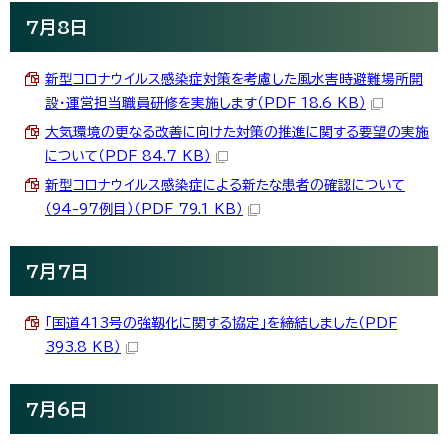
7月8日
新型コロナウイルス感染症対策を考慮した風水害時避難場所開
設・運営担当職員研修を実施します（PDF 18.6 KB）
大気環境の更なる改善に向けた対策の推進に関する要望の実施
について（PDF 84.7 KB）
新型コロナウイルス感染症による新たな患者の確認について
（94-97例目）（PDF 79.1 KB）
7月7日
「国道413号の強靱化に関する協定」を締結しました（PDF
393.8 KB）
7月6日