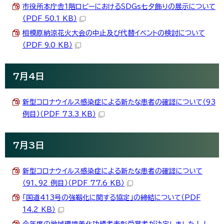
市役所本庁舎1階ロビーにおけるSDGs七夕飾りの展示について
（PDF 50.1 KB）
相模原納涼花火大会の中止及び代替イベントの検討について
（PDF 9.0 KB）
7月4日
新型コロナウイルス感染症による新たな患者の確認について（93
例目）（PDF 73.3 KB）
7月3日
新型コロナウイルス感染症による新たな患者の確認について
（91、92 例目）（PDF 77.6 KB）
「国道413号の強靱化に関する協定」の締結について（PDF
14.2 KB）
今年度の地域環境美化功績者表彰受賞者が決定しました！！