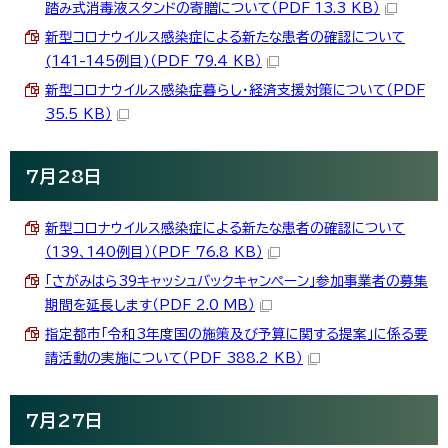
踏み式消毒液スタンドの寄贈について（PDF 13.3 KB）
新型コロナウイルス感染症による新たな患者の確認について
(141-145例目)（PDF 79.4 KB）
新型コロナウイルス感染症暮らし・経済支援対策について（PDF
35.5 KB）
7月28日
新型コロナウイルス感染症による新たな患者の確認について
（139、140例目）（PDF 76.8 KB）
「さがみはら39キャッシュバックキャンペーン」参加事業者の募集
期間を延長します（PDF 2.0 MB）
指定都市「令和3年度国の施策及び予算に関する提案」に係る要
請活動の実施について（PDF 388.2 KB）
7月27日