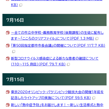
KB）
7月16日
～全ての市立中学校・義務教育学校（後期課程）の生徒に配布し
ます～「こころのクリアファイル」について（PDF 1.3 MB）
「第50回指定都市市長会議」の開催について（PDF 117.7 KB）
新型コロナウイルス感染症による新たな患者の確認について
（110～115 例目）（PDF 79.7 KB）
7月15日
東京2020オリンピック・パラリンピック競技大会の開催1年前を
記念したライトアップの実施について（PDF 59.5 KB）
新しい「熱中症予防」をお届けします！～新しい生活様式と熱中