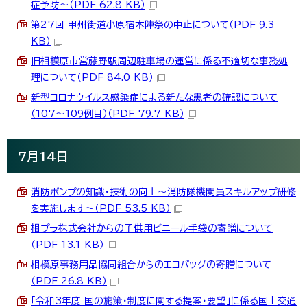
症予防～（PDF 62.8 KB）
第27回 甲州街道小原宿本陣祭の中止について（PDF 9.3
KB）
旧相模原市営藤野駅周辺駐車場の運営に係る不適切な事務処
理について（PDF 84.0 KB）
新型コロナウイルス感染症による新たな患者の確認について
（107～109例目）（PDF 79.7 KB）
7月14日
消防ポンプの知識・技術の向上～消防隊機関員スキルアップ研修
を実施します～（PDF 53.5 KB）
相プラ株式会社からの子供用ビニール手袋の寄贈について
（PDF 13.1 KB）
相模原事務用品協同組合からのエコバッグの寄贈について
（PDF 26.8 KB）
「令和3年度 国の施策・制度に関する提案・要望」に係る国土交通