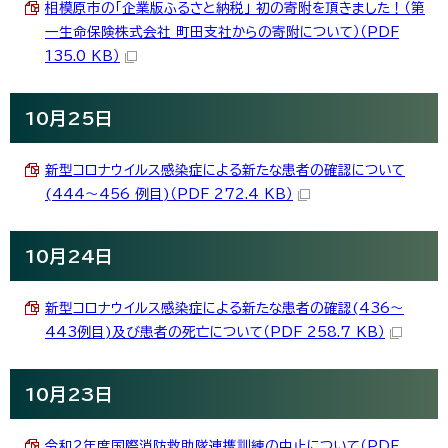
相模原市の「企業版ふるさと納税」 初の寄附を頂きました！（第
一生命保険株式会社 町田支社からの寄附について）（PDF
135.0 KB）
10月25日
新型コロナウイルス感染症による新たな患者の確認について
(444～456 例目)（PDF 272.4 KB）
10月24日
新型コロナウイルス感染症による新たな患者の確認(436～
443例目)及び患者の死亡について（PDF 258.7 KB）
10月23日
令和2年度国際消防救助隊連携訓練の中止について（PDF