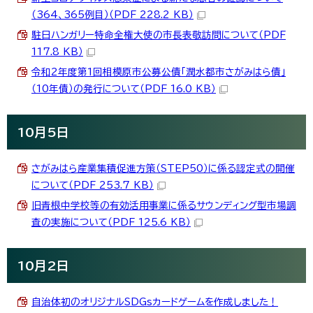
（364、365例目）（PDF 228.2 KB）
駐日ハンガリー特命全権大使の市長表敬訪問について（PDF
117.8 KB）
令和2年度第1回相模原市公募公債「潤水都市さがみはら債」
（10年債）の発行について（PDF 16.0 KB）
10月5日
さがみはら産業集積促進方策（STEP50）に係る認定式の開催
について（PDF 253.7 KB）
旧青根中学校等の有効活用事業に係るサウンディング型市場調
査の実施について（PDF 125.6 KB）
10月2日
自治体初のオリジナルSDGsカードゲームを作成しました！