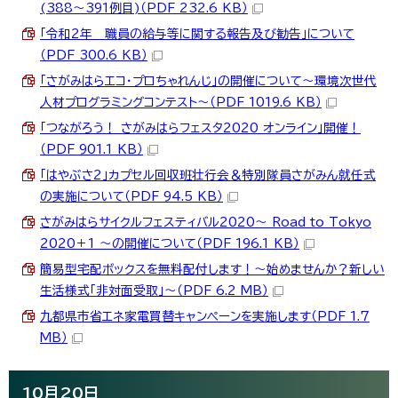
(388～391例目)（PDF 232.6 KB）
「令和2年 職員の給与等に関する報告及び勧告」について
（PDF 300.6 KB）
「さがみはらエコ・プロちゃれんじ」の開催について～環境次世代
人材プログラミングコンテスト～（PDF 1019.6 KB）
「つながろう！ さがみはらフェスタ2020 オンライン」開催！
（PDF 901.1 KB）
「はやぶさ2」カプセル回収班壮行会＆特別隊員さがみん就任式
の実施について（PDF 94.5 KB）
さがみはらサイクルフェスティバル2020～ Road to Tokyo
2020＋1 ～の開催について（PDF 196.1 KB）
簡易型宅配ボックスを無料配付します！～始めませんか？新しい
生活様式「非対面受取」～（PDF 6.2 MB）
九都県市省エネ家電買替キャンペーンを実施します（PDF 1.7
MB）
10月20日