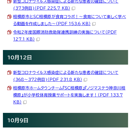
新型コロナウイルス感染症による新たな患者の確認について
(373例目)（PDF 225.7 KB）
相模原市とSC相模原が食育コラボ！～食育について楽しく学べ
る動画を作成しました～（PDF 153.6 KB）
令和2年度国際消防救助隊連携訓練の実施について（PDF
127.1 KB）
10月12日
新型コロナウイルス感染症による新たな患者の確認について
(368～372例目)（PDF 231.8 KB）
相模原市ホームタウンチーム『SC相模原』『ノジマステラ神奈川相
模原』が小学校体育授業サポートを実施します！（PDF 133.7
KB）
10月9日