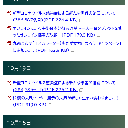
新型コロナウイルス感染症による新たな患者の確認について
(386,387例目)（PDF 226.4 KB）
オンラインによる生徒会本部役員選挙～一人一台タブレットを使
ったオンライン投票の取組～（PDF 179.9 KB）
九都県市で「エスカレーター『歩かず立ち止まろう』キャンペーン」
に参加します（PDF 162.9 KB）
10月19日
新型コロナウイルス感染症による新たな患者の確認について
(384,385例目)（PDF 225.7 KB）
相模の大凧センター展示の大凧が新しく生まれ変わりました！
（PDF 319.0 KB）
10月16日