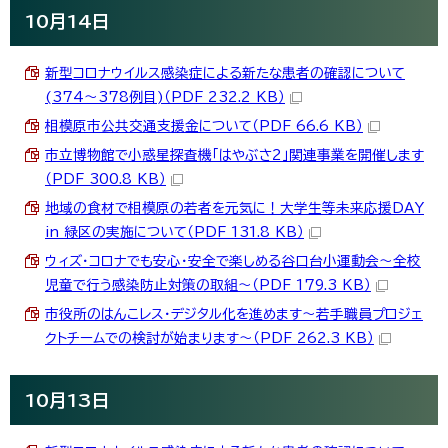
10月14日
新型コロナウイルス感染症による新たな患者の確認について
(374～378例目)（PDF 232.2 KB）
相模原市公共交通支援金について（PDF 66.6 KB）
市立博物館で小惑星探査機「はやぶさ2」関連事業を開催します
（PDF 300.8 KB）
地域の食材で相模原の若者を元気に！大学生等未来応援DAY
in 緑区の実施について（PDF 131.8 KB）
ウィズ・コロナでも安心・安全で楽しめる谷口台小運動会～全校
児童で行う感染防止対策の取組～（PDF 179.3 KB）
市役所のはんこレス・デジタル化を進めます～若手職員プロジェ
クトチームでの検討が始まります～（PDF 262.3 KB）
10月13日