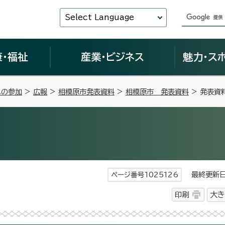
Select Language
康・福祉
産業・ビジネス
魅力・ス
への参加
>
広報
>
相模原市発表資料
>
相模原市 発表資料
> 発表資
最終更新日 
ページ番号1025126
印刷
大き