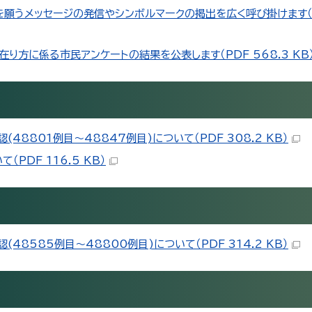
～世界平和を願うメッセージの発信やシンボルマークの掲出を広く呼び掛けます（PD
り方に係る市民アンケートの結果を公表します（PDF 568.3 KB
8801例目～48847例目)について（PDF 308.2 KB）
PDF 116.5 KB）
8585例目～48800例目)について（PDF 314.2 KB）