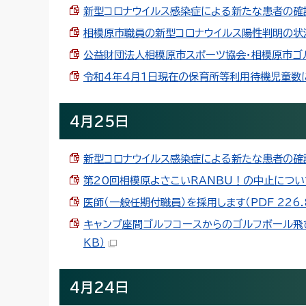
新型コロナウイルス感染症による新たな患者の確認(5
相模原市職員の新型コロナウイルス陽性判明の状況に
公益財団法人相模原市スポーツ協会・相模原市ゴルフ
令和4年4月1日現在の保育所等利用待機児童数につい
4月25日
新型コロナウイルス感染症による新たな患者の確認(5
第20回相模原よさこいRANBU！の中止について（P
医師（一般任期付職員）を採用します（PDF 226.8
キャンプ座間ゴルフコースからのゴルフボール飛び
KB）
4月24日