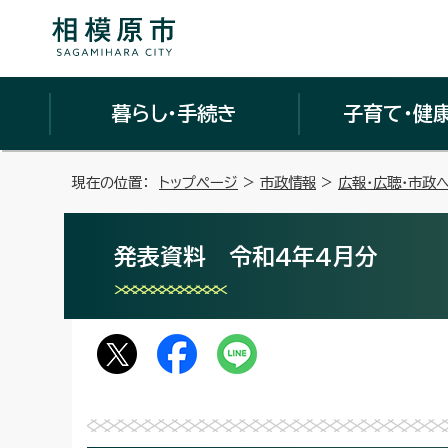
暮らし・手続き
子育て・健
現在の位置：
トップページ
>
市政情報
>
広報・広聴・市政
発表資料 令和4年4月分