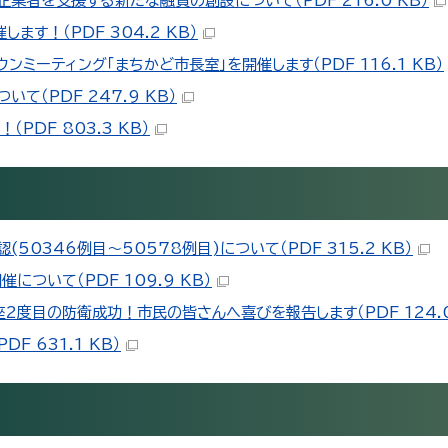
者を支援する新たな融資の創設について（PDF 216.0 KB）
す！（PDF 304.2 KB）
ミーティング「まちかど市長室」を開催します（PDF 116.1 KB）
（PDF 247.9 KB）
DF 803.3 KB）
0346例目～50578例目)について（PDF 315.2 KB）
について（PDF 109.9 KB）
度目の防衛成功！市民の皆さんへ喜びを報告します（PDF 124.0
 631.1 KB）