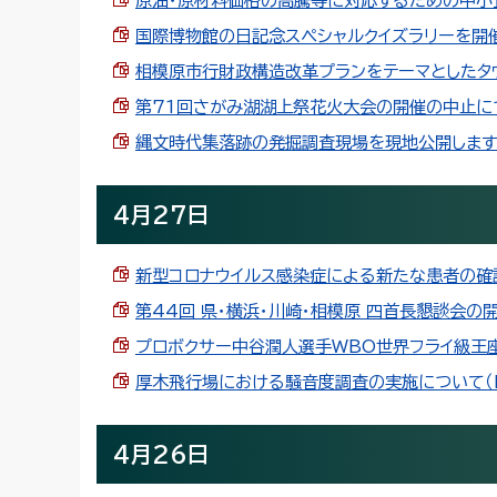
原油・原材料価格の高騰等に対応するための中小企業
国際博物館の日記念スペシャルクイズラリーを開催しま
相模原市行財政構造改革プランをテーマとしたタウン
第71回さがみ湖湖上祭花火大会の開催の中止について
縄文時代集落跡の発掘調査現場を現地公開します！（P
4月27日
新型コロナウイルス感染症による新たな患者の確認(5
第44回 県・横浜・川崎・相模原 四首長懇談会の開催
プロボクサー中谷潤人選手WBO世界フライ級王座2
厚木飛行場における騒音度調査の実施について（PDF
4月26日