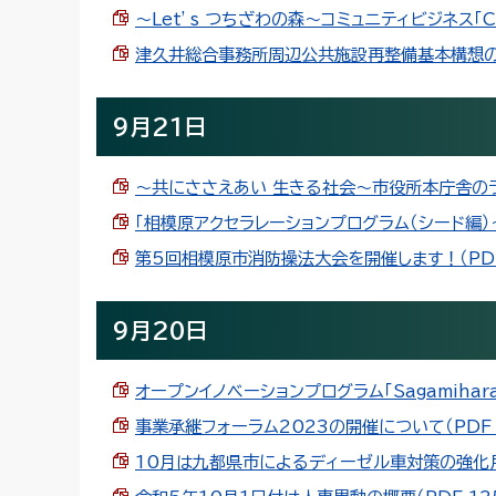
～Let’s つちざわの森～コミュニティビジネス「C
津久井総合事務所周辺公共施設再整備基本構想の策定
9月21日
～共にささえあい 生きる社会～市役所本庁舎のライ
「相模原アクセラレーションプログラム（シード編）～Wel
第5回相模原市消防操法大会を開催します！（PDF 
9月20日
オープンイノベーションプログラム「Sagamihara 
事業承継フォーラム2023の開催について（PDF 1
10月は九都県市によるディーゼル車対策の強化月間で