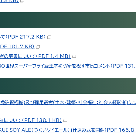
.8 KB）
DF 217.2 KB）
 181.7 KB）
募集について（PDF 1.4 MB）
世界スーパーフライ級王座初防衛を祝す市長コメント（PDF 131.3
許資格職)及び採用選考(土木・建築・社会福祉：社会人経験者)につい
ついて（PDF 138.1 KB）
 SOY ALE（つくいソイエール）」仕込み式を開催（PDF 165.8 