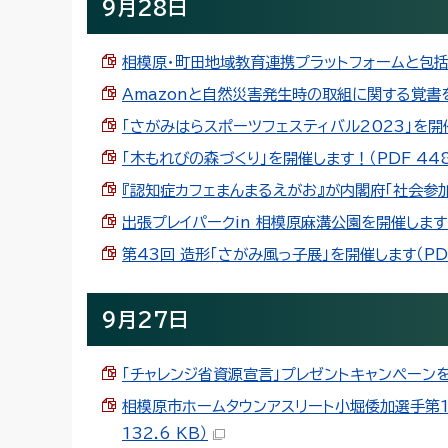
9月28日
相模原・町田地域教育連携プラットフォームと包括連携
Amazonと自然災害発生時の取組に関する覚書を締
「さがみはらスポーツフェスティバル2023」を開催！
「木もれびの森づくり」を開催します！（PDF 448.
『認知症カフェまんまるえがお』が内閣府「社会参加章」
出張プレイパークin 相模原麻溝公園を開催します（P
第43回 造形「さがみ風っ子展」を開催します（PDF 
9月27日
「チャレンジ省資源宣言」プレゼントキャンペーンを実施
相模原市ホームタウンアスリート小堀倭加選手第1
132.6 KB）