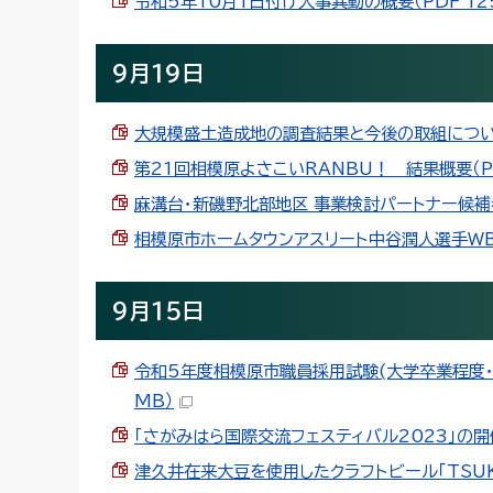
令和5年10月1日付け人事異動の概要（PDF 125
9月19日
大規模盛土造成地の調査結果と今後の取組について（P
第21回相模原よさこいRANBU！ 結果概要（PDF
麻溝台・新磯野北部地区 事業検討パートナー候補者の
相模原市ホームタウンアスリート中谷潤人選手WBO
9月15日
令和5年度相模原市職員採用試験(大学卒業程度・免
MB）
「さがみはら国際交流フェスティバル2023」の開催に
津久井在来大豆を使用したクラフトビール「TSUKUI