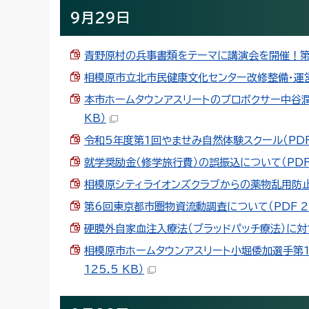
9月29日
青野原村の兵事書類をテーマに講演会を開催！第9回
相模原市立北市民健康文化センター改修整備・運営事
本市ホームタウンアスリートのプロボクサー中谷潤
KB）
令和5年度第1回やませみ自然体験スクール（PDF 1
就学奨励金（修学旅行費）の誤振込について（PDF 1
相模原シティライオンズクラブからの薬物乱用防止啓
第6回東京都市圏物資流動調査について（PDF 2.
硬膜外自家血注入療法（ブラッドパッチ療法）に対す
相模原市ホームタウンアスリート小堀倭加選手第1
125.5 KB）