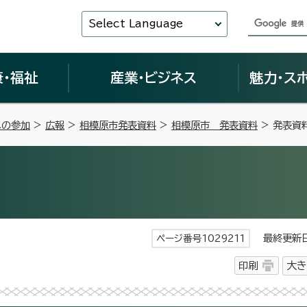
Select Language
康・福祉
産業・ビジネス
魅力・ス
への参加
>
広報
>
相模原市発表資料
>
相模原市 発表資料
> 発表資
最終更新日 
ページ番号1029211
印刷
大き