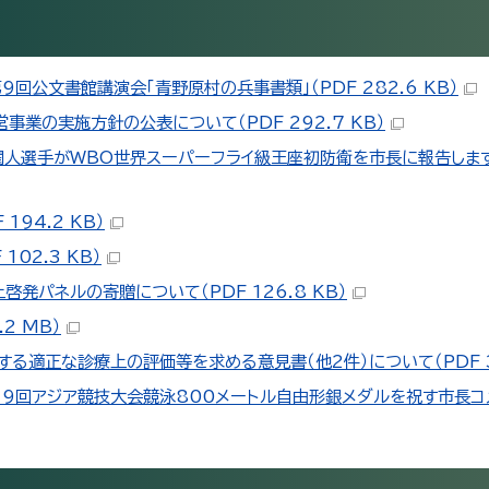
公文書館講演会「青野原村の兵事書類」（PDF 282.6 KB）
業の実施方針の公表について（PDF 292.7 KB）
人選手がWBO世界スーパーフライ級王座初防衛を市長に報告します！（
94.2 KB）
02.3 KB）
発パネルの寄贈について（PDF 126.8 KB）
2 MB）
る適正な診療上の評価等を求める意見書（他2件）について（PDF 33
9回アジア競技大会競泳800メートル自由形銀メダルを祝す市長コメ