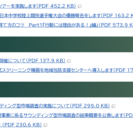
を実施します（PDF 452.2 KB）
中学校陸上競技選手権大会の優勝報告をします（PDF 163.2 K
のコツ Part1『行動には理由がある！』編」（PDF 573.9 K
について（PDF 137.9 KB）
クリーニング機器を地域包括支援センターへ導入します（PDF 174
ング型市場調査の実施について（PDF 299.0 KB）
業に係るサウンディング型市場調査の結果概要を公表します（PDF 6
DF 230.6 KB）