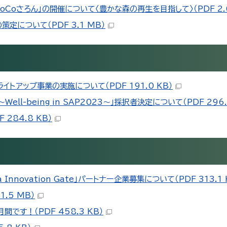
oCoさろん」の開催について〈豊かな森の再生を目指して〉（PDF 2.
について（PDF 3.1 MB）
トアップ事業の実施について（PDF 191.0 KB）
l-being in SAP2023～」採択者決定について（PDF 296.
284.8 KB）
Innovation Gate」パートナー企業募集について（PDF 313.1 
.5 MB）
す！（PDF 458.3 KB）