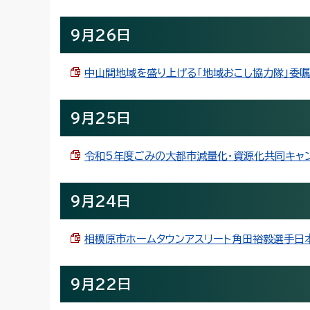
9月26日
中山間地域を盛り上げる「地域おこし協力隊」委嘱式を
9月25日
令和5年度ごみの大都市減量化・資源化共同キャンペ
9月24日
相模原市ホームタウンアスリート角田裕毅選手日本グ
9月22日