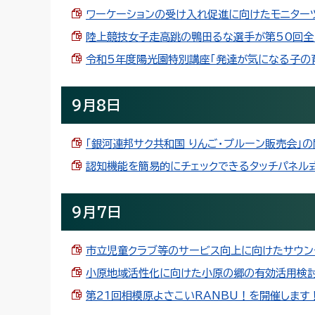
ワーケーションの受け入れ促進に向けたモニターツアー
陸上競技女子走高跳の鴨田るな選手が第50回全日本
令和5年度陽光園特別講座「発達が気になる子の育て方
9月8日
「銀河連邦サク共和国 りんご・プルーン販売会」の開催
認知機能を簡易的にチェックできるタッチパネル式ス
9月7日
市立児童クラブ等のサービス向上に向けたサウンディ
小原地域活性化に向けた小原の郷の有効活用検討事
第21回相模原よさこいRANBU！を開催します！（P