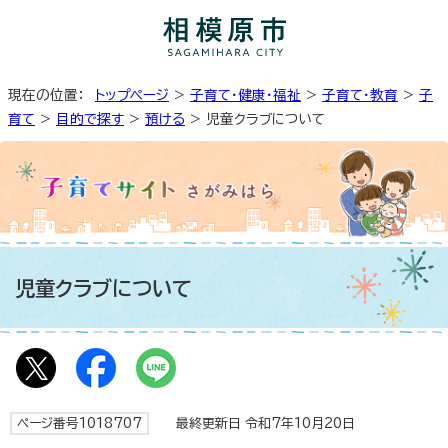
現在の位置：
トップページ
>
子育て・健康・福祉
>
子育て・教育
>
子
育て
>
目的で探す
>
預ける
> 児童クラブについて
児童クラブについて
ページ番号1018707
最終更新日 令和7年10月20日