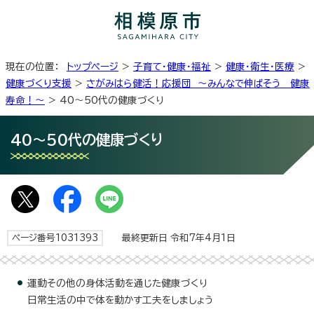
現在の位置：
トップページ
>
子育て・健康・福祉
>
健康・衛生・医療
>
健康づくり支援
>
さがみはら健活！応援団 ～みんなで伸ばそう 健康
寿命！～
> 40～50代の健康づくり
40～50代の健康づくり
ページ番号1031393
最終更新日 令和7年4月1日
運動その他の身体活動を通じた健康づくり
日常生活の中で体を動かす工夫をしましょう