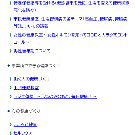
特定保健指導を受ける（健診結果を元に、生活を変えて健康状態
悪化を防ぐ）
市民健康講座、生活習慣病の各テーマ（高血圧、糖尿病、腎臓病
等）についての講義
女性の健康教室～女性ホルモンを知ってココロとカラダをコント
ロール～
男性更年期について
事業所でできる健康づくり
働く人の健康づくり
出張運動教室
ラジオ体操 ～元気のみなもと、毎日健康！～
心の健康づくり
こころと健康
セルフケア