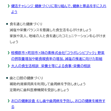
健活チャレンジ 健康づくりに取り組んで、健康と景品を手に入れ
よう
食を通じた健康づくり
減塩や栄養バランスを意識した食生活を心がけましょう
家族や友人、地域の人と食を通じたコミュニケーションを心がけま
しょう
相模原市×町田市×味の素株式会社「コラボレシピブック」 野菜
の摂取量増加や朝食喫食率の増加、減塩の推進に向けた取組
大人の食生活相談 栄養士等による食事・栄養の相談
歯と口腔の健康づくり
補助的清掃用具を利用して歯周病を予防しましょう
定期的に歯科医療機関を受診しましょう
お口の健康診査 むし歯や歯周病を予防し、お口の健康を維持す
る