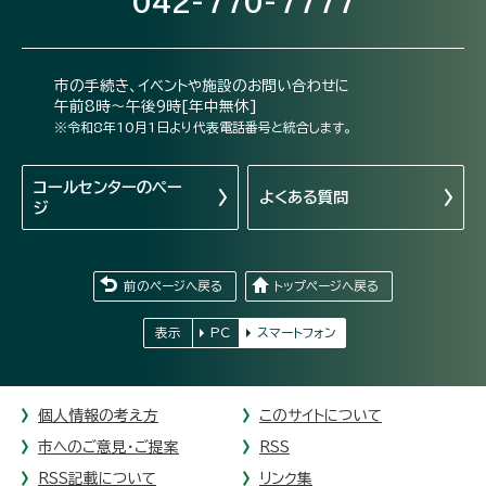
042-770-7777
市の手続き、イベントや施設のお問い合わせに
午前8時～午後9時[年中無休]
※令和8年10月1日より代表電話番号と統合します。
コールセンターの
ペー
よくある質問
ジ
前のページへ戻る
トップページへ戻る
表示
PC
スマートフォン
個人情報の考え方
このサイトについて
市へのご意見・ご提案
RSS
RSS記載について
リンク集