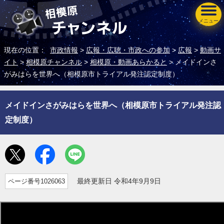
メニュー
現在の位置：
市政情報
>
広報・広聴・市政への参加
>
広報
>
動画サ
イト
>
相模原チャンネル
>
相模原・動画あらかると
> メイドインさ
がみはらを世界へ（相模原市トライアル発注認定制度）
メイドインさがみはらを世界へ（相模原市トライアル発注認
定制度）
ページ番号1026063
最終更新日 令和4年9月9日