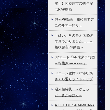
場！】相模原市70周年記
念RAP動画
観光PR動画「相模川でア
ユのルアー釣り」
「はい。その答え 相模原
で見つかりました。」～
相模原市PR動画～
3Dアート「VR未来予想図
～相模原version～」
ドローン空撮360°市役所
さくら通りライトアップ
週末招待状 ～ゆるっ
と、さがみはら～
A LIFE OF SAGAMIHARA