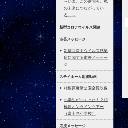
～いま、この瞬間も、私
の未来につながってい
る。～
新型コロナウイルス関連
市長メッセージ
新型コロナウイルス感染
症に関する市長メッセー
ジ
ステイホーム応援動画
相模原麻溝公園空撮映像
小学生がつくった！？相
模原オンラインツアー
（富士見小学校）
応援メッセージ