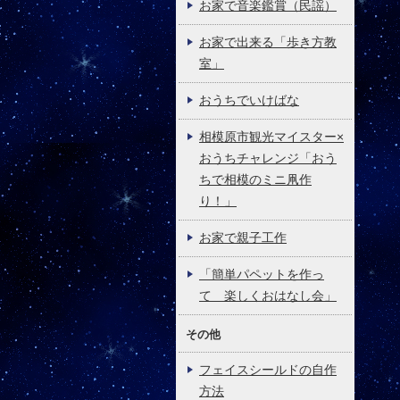
お家で音楽鑑賞（民謡）
お家で出来る「歩き方教
室」
おうちでいけばな
相模原市観光マイスター×
おうちチャレンジ「おう
ちで相模のミニ凧作
り！」
お家で親子工作
「簡単パペットを作っ
て 楽しくおはなし会」
その他
フェイスシールドの自作
方法