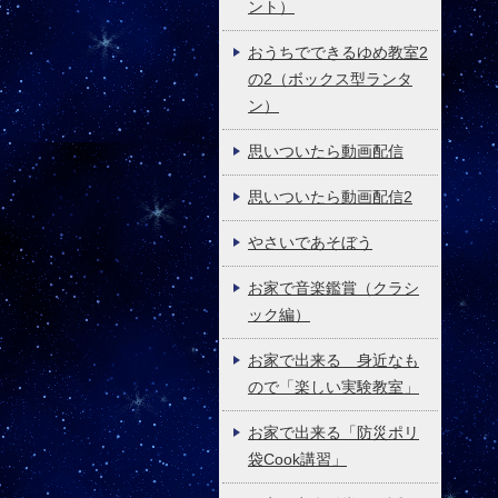
ント）
おうちでできるゆめ教室2
の2（ボックス型ランタ
ン）
思いついたら動画配信
思いついたら動画配信2
やさいであそぼう
お家で音楽鑑賞（クラシ
ック編）
お家で出来る 身近なも
ので「楽しい実験教室」
お家で出来る「防災ポリ
袋Cook講習」