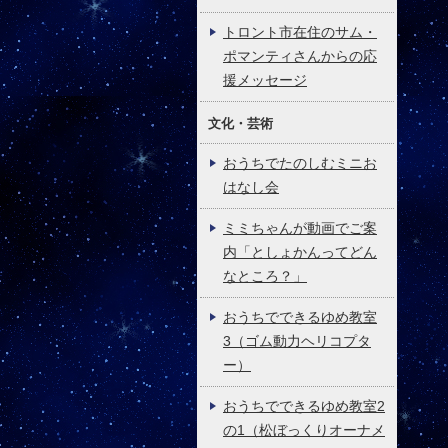
トロント市在住のサム・
ポマンティさんからの応
援メッセージ
文化・芸術
おうちでたのしむミニお
はなし会
ミミちゃんが動画でご案
内「としょかんってどん
なところ？」
おうちでできるゆめ教室
3（ゴム動力ヘリコプタ
ー）
おうちでできるゆめ教室2
の1（松ぼっくりオーナメ