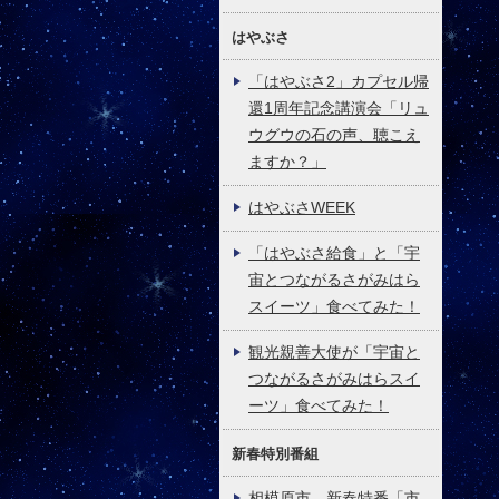
はやぶさ
「はやぶさ2」カプセル帰
還1周年記念講演会「リュ
ウグウの石の声、聴こえ
ますか？」
はやぶさWEEK
「はやぶさ給食」と「宇
宙とつながるさがみはら
スイーツ」食べてみた！
観光親善大使が「宇宙と
つながるさがみはらスイ
ーツ」食べてみた！
新春特別番組
相模原市 新春特番「市