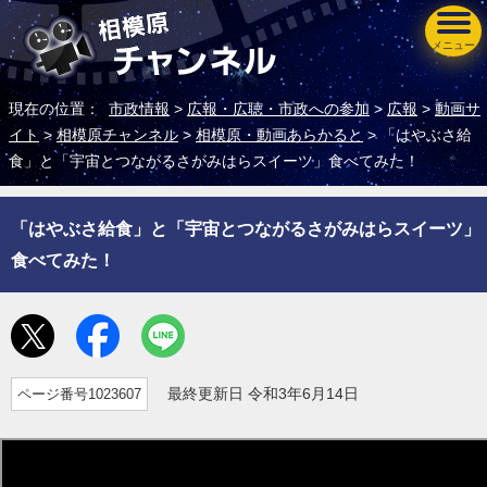
メニュー
現在の位置：
市政情報
>
広報・広聴・市政への参加
>
広報
>
動画サ
イト
>
相模原チャンネル
>
相模原・動画あらかると
> 「はやぶさ給
食」と「宇宙とつながるさがみはらスイーツ」食べてみた！
「はやぶさ給食」と「宇宙とつながるさがみはらスイーツ」
食べてみた！
ページ番号1023607
最終更新日 令和3年6月14日