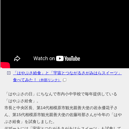
「はやぶさ給食」と「宇宙とつながるさがみはらスイーツ」
食べてみた！
（外部リンク）
「はやぶさの日」にちなんで市内小中学校で毎年提供している
「はやぶさ給食」。
市長と中央区長、第14代相模原市観光親善大使の岩永優花子さ
ん、第15代相模原市観光親善大使の佐藤玲那さんが今年の「はや
ぶさ給食」を試食しました。
デザートには「宇宙とつながるさがみはらスイーツ」も試食して