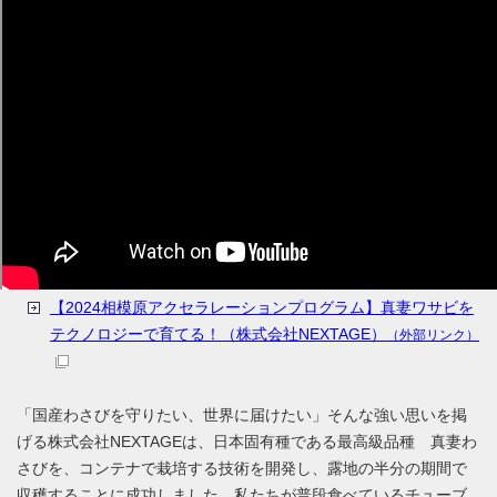
【2024相模原アクセラレーションプログラム】真妻ワサビを
テクノロジーで育てる！（株式会社NEXTAGE）
（外部リンク）
「国産わさびを守りたい、世界に届けたい」そんな強い思いを掲
げる株式会社NEXTAGEは、日本固有種である最高級品種 真妻わ
さびを、コンテナで栽培する技術を開発し、露地の半分の期間で
収穫することに成功しました。私たちが普段食べているチューブ