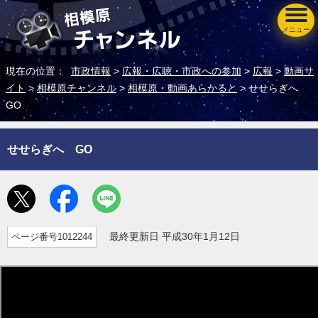
メニュー
現在の位置：
市政情報
>
広報・広聴・市政への参加
>
広報
>
動画サ
イト
>
相模原チャンネル
>
相模原・動画あらかると
> せせらぎへ
GO
せせらぎへ GO
ページ番号1012244
最終更新日 平成30年1月12日