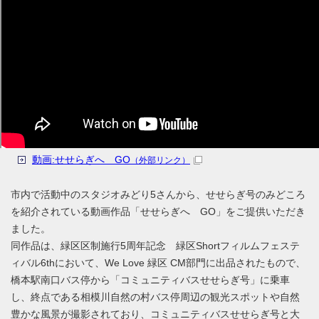
動画:せせらぎへ GO
（外部リンク）
市内で活動中のスタジオみどり5さんから、せせらぎ号のみどころ
を紹介されている動画作品「せせらぎへ GO」をご提供いただき
ました。
同作品は、緑区区制施行5周年記念 緑区Shortフィルムフェステ
ィバル6thにおいて、We Love 緑区 CM部門に出品されたもので、
橋本駅南口バス停から「コミュニティバスせせらぎ号」に乗車
し、終点である相模川自然の村バス停周辺の観光スポットや自然
豊かな風景が撮影されており、コミュニティバスせせらぎ号と大