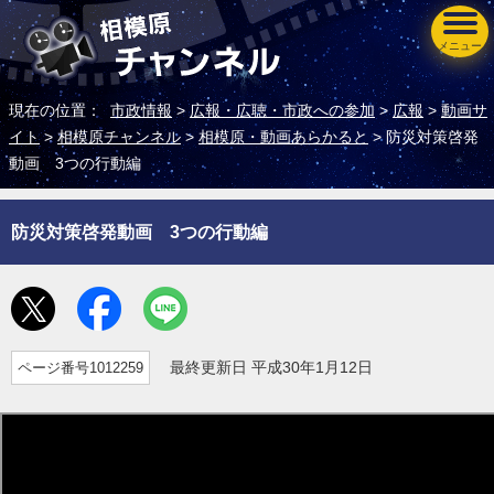
メニュー
現在の位置：
市政情報
>
広報・広聴・市政への参加
>
広報
>
動画サ
イト
>
相模原チャンネル
>
相模原・動画あらかると
> 防災対策啓発
動画 3つの行動編
防災対策啓発動画 3つの行動編
ページ番号1012259
最終更新日 平成30年1月12日