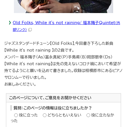
Old Folks, While it's not raining/ 福本陽子Quintet
（外
部リンク）
ジャズスタンダードチューン【Old Folks】,今回書き下ろした新曲
【While it's not raining 】の2曲です。
メンバー 福本陽子（As）富永真紀（P）手島甫（B）岡部朋幸（Ds）
【While it's not raining】は先の見えないコロナ禍において希望が
持てるようにと願いを込めて書きました。収録は相模原市にあるピアノ
サロンムーで行いました。
お楽しみください。
このページについて、ご意見をお聞かせください
質問：このページの情報は役に立ちましたか？
役に立った
どちらともいえない
役に立たなか
った