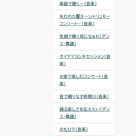
楽器で聴く～（音楽）
失われた響き〜シャリュモー
コンソート〜（音楽）
笑顔で輝く母になぁれ（ダン
ス・舞踊）
オイヤマヨシキセッション（音
楽）
お家で楽しむコンサート（音
楽）
音で織りなす相模川（音楽）
踊る楽しさを伝えたい（ダン
ス・舞踊）
おもひで（音楽）