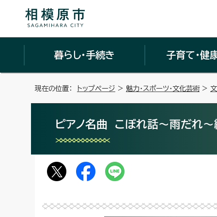
暮らし・手続き
子育て・健
現在の位置：
トップページ
>
魅力・スポーツ・文化芸術
>
文
ピアノ名曲 こぼれ話～雨だれ～