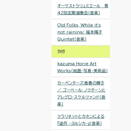
オーケストラリュミエール 第
42回定期演奏会（音楽）
Old Folks, While it's
not raining/ 福本陽子
Quintet（音楽）
カ行
kazuma Horie Art
Works（絵画・写真・美術品）
カーペンターズ:青春の輝き
／ ゴーベール: ノクターンと
アレグロ・スケルツァンド（音
楽）
クラリネットとカホンによる
『盗作 -ヨルシカ-』（音楽）