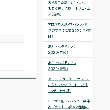
ありあまる富／シャ・ラ・ラ／
おもて寒いよね トリモアエ
ズ（音楽）
アロハで大地・空・風・人・地
球のすべてに愛を（ダンス・舞
踊）
あんさんぶるカノン
2020（音楽）
あんさんぶるカノン
2022（音楽）
アートコミュニケーション こ
ころをつなぐ・ともにいきる
（メディア芸術）
E.イザイ＆J.S.バッハ～無伴
奏ヴァイオリン曲を2種類の