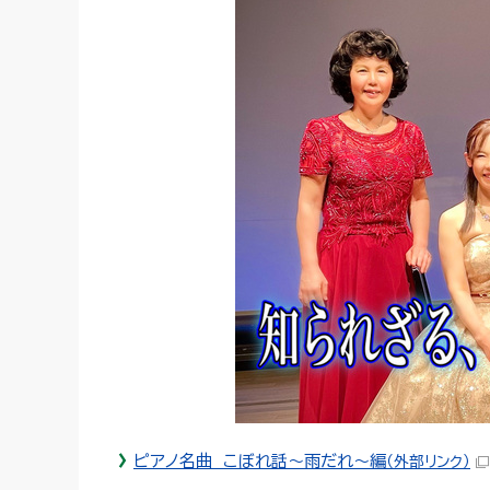
ピアノ名曲 こぼれ話～雨だれ～編
（外部リンク）