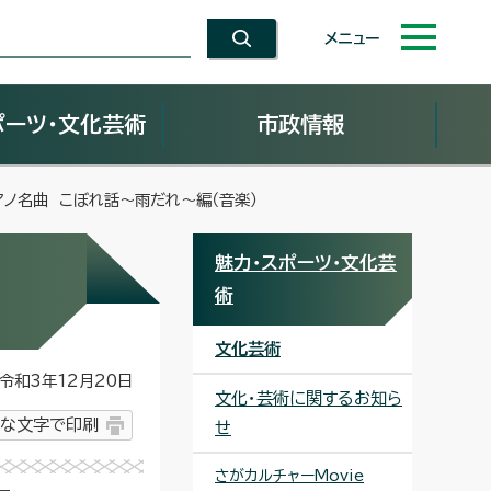
メニュー
ポーツ・文化芸術
市政情報
アノ名曲 こぼれ話～雨だれ～編（音楽）
魅力・スポーツ・文化芸
術
文化芸術
和3年12月20日
文化・芸術に関するお知ら
な文字で印刷
せ
さがカルチャーMovie