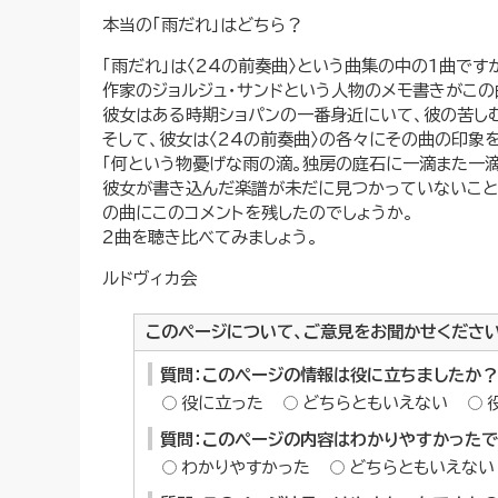
本当の「雨だれ」はどちら？
「雨だれ」は〈24の前奏曲〉という曲集の中の1曲です
作家のジョルジュ・サンドという人物のメモ書きがこの
彼女はある時期ショパンの一番身近にいて、彼の苦し
そして、彼女は〈24の前奏曲〉の各々にその曲の印象
「何という物憂げな雨の滴。独房の庭石に一滴また一
彼女が書き込んだ楽譜が未だに見つかっていないこと
の曲にこのコメントを残したのでしょうか。
2曲を聴き比べてみましょう。
ルドヴィカ会
このページについて、ご意見をお聞かせくださ
質問：このページの情報は役に立ちましたか？
役に立った
どちらともいえない
質問：このページの内容はわかりやすかった
わかりやすかった
どちらともいえない