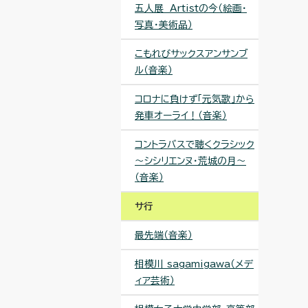
五人展 Artistの今（絵画・
写真・美術品）
こもれびサックスアンサンブ
ル（音楽）
コロナに負けず「元気歌」から
発車オーライ！（音楽）
コントラバスで聴くクラシック
～シシリエンヌ・荒城の月～
（音楽）
サ行
最先端（音楽）
相模川 sagamigawa（メデ
ィア芸術）