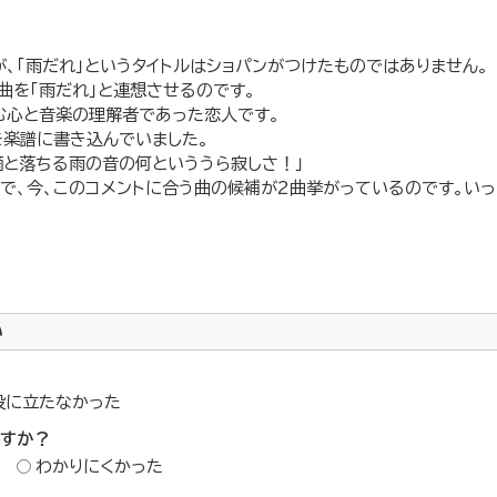
が、「雨だれ」というタイトルはショパンがつけたものではありません。
曲を「雨だれ」と連想させるのです。
む心と音楽の理解者であった恋人です。
を楽譜に書き込んでいました。
滴と落ちる雨の音の何といううら寂しさ！」
で、今、このコメントに合う曲の候補が2曲挙がっているのです。いっ
い
役に立たなかった
ですか？
わかりにくかった