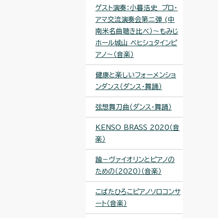
ゲスト演奏：小暮浩史 プロ・
アマ交流演奏会第二弾 (中
南米名曲聴き比べ）～もみじ
ホール城山 ベヒシュタインピ
アノ～（音楽）
健康と楽しいフォーメンショ
ンダンス（ダンス・舞踊）
弦想舞刀曲（ダンス・舞踊）
KENSO BRASS 2020（音
楽）
踰－ヴァイオリンとピアノの
ための（2020）（音楽）
こばたひろこピアノソロコンサ
ート（音楽）