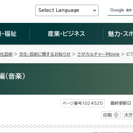
Select Language
康・福祉
産業・ビジネス
魅力・ス
化芸術
>
文化・芸術に関するお知らせ
>
さがカルチャーMovie
> ピ
編（音楽）
最終更新日 令
ページ番号1024520
印刷
大き