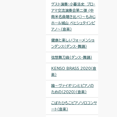
ゲスト演奏：小暮浩史 プロ・
アマ交流演奏会第二弾 (中
南米名曲聴き比べ）～もみじ
ホール城山 ベヒシュタインピ
アノ～（音楽）
健康と楽しいフォーメンショ
ンダンス（ダンス・舞踊）
弦想舞刀曲（ダンス・舞踊）
KENSO BRASS 2020（音
楽）
踰－ヴァイオリンとピアノの
ための（2020）（音楽）
こばたひろこピアノソロコンサ
ート（音楽）