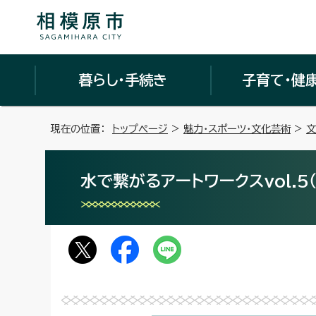
暮らし・手続き
子育て・健
現在の位置：
トップページ
>
魅力・スポーツ・文化芸術
>
文
水で繋がるアートワークスvol.5