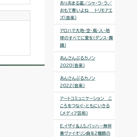
ありあまる富／シャ・ラ・ラ／
おもて寒いよね トリモアエ
ズ（音楽）
アロハで大地・空・風・人・地
球のすべてに愛を（ダンス・舞
踊）
あんさんぶるカノン
2020（音楽）
あんさんぶるカノン
2022（音楽）
アートコミュニケーション こ
ころをつなぐ・ともにいきる
（メディア芸術）
E.イザイ＆J.S.バッハ～無伴
奏ヴァイオリン曲を2種類の