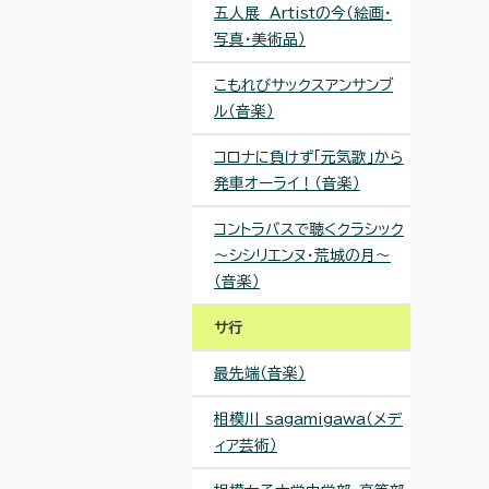
五人展 Artistの今（絵画・
写真・美術品）
こもれびサックスアンサンブ
ル（音楽）
コロナに負けず「元気歌」から
発車オーライ！（音楽）
コントラバスで聴くクラシック
～シシリエンヌ・荒城の月～
（音楽）
サ行
最先端（音楽）
相模川 sagamigawa（メデ
ィア芸術）