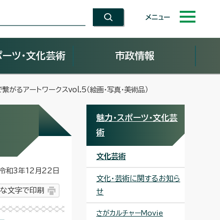
メニュー
ポーツ・文化芸術
市政情報
で繋がるアートワークスvol.5（絵画・写真・美術品）
魅力・スポーツ・文化芸
術
文化芸術
和3年12月22日
文化・芸術に関するお知ら
な文字で印刷
せ
さがカルチャーMovie