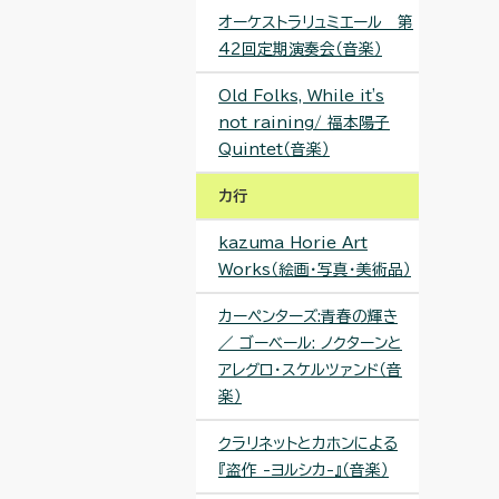
オーケストラリュミエール 第
42回定期演奏会（音楽）
Old Folks, While it's
not raining/ 福本陽子
Quintet（音楽）
カ行
kazuma Horie Art
Works（絵画・写真・美術品）
カーペンターズ:青春の輝き
／ ゴーベール: ノクターンと
アレグロ・スケルツァンド（音
楽）
クラリネットとカホンによる
『盗作 -ヨルシカ-』（音楽）