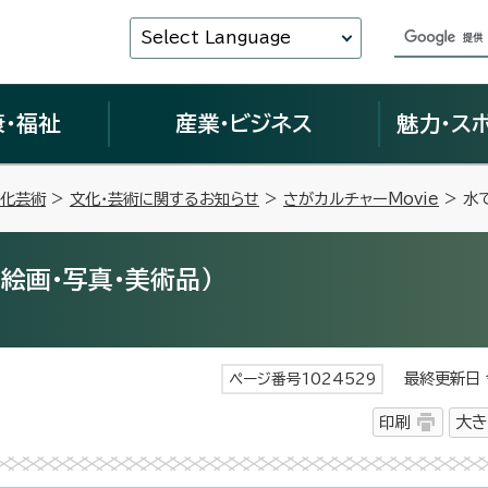
Select Language
康・福祉
産業・ビジネス
魅力・ス
化芸術
>
文化・芸術に関するお知らせ
>
さがカルチャーMovie
> 水
（絵画・写真・美術品）
最終更新日 令
ページ番号1024529
印刷
大き