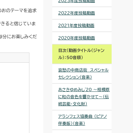
2023年度投稿動画
のおのテーマを追求
2022年度投稿動画
できると信じていま
2021年度投稿動画
存分にお楽しみくだ
2020年度投稿動画
目次（動画タイトル（ジャン
ル）：50音順）
哀愁の中商店街 スペシャル
セレクション（音楽）
あさきゆめみし'20 ～相模原
に和の音色を響かせて～（伝
統芸能・文化財）
アランフェス協奏曲 （ピアノ
伴奏版）（音楽）