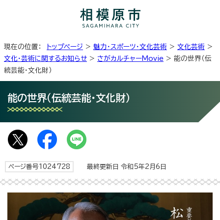
現在の位置：
トップページ
>
魅力・スポーツ・文化芸術
>
文化芸術
>
文化・芸術に関するお知らせ
>
さがカルチャーMovie
> 能の世界（伝
統芸能・文化財）
能の世界（伝統芸能・文化財）
ページ番号1024728
最終更新日 令和5年2月6日