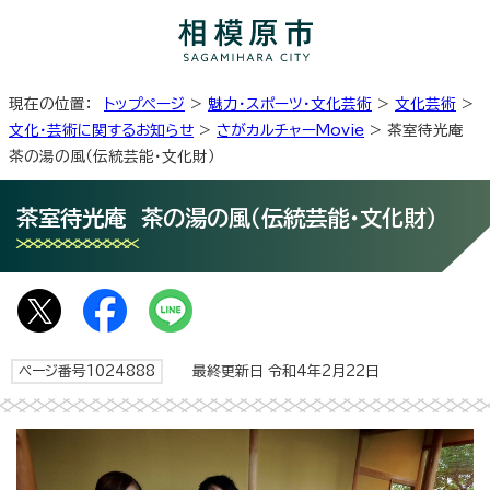
現在の位置：
トップページ
>
魅力・スポーツ・文化芸術
>
文化芸術
>
文化・芸術に関するお知らせ
>
さがカルチャーMovie
> 茶室待光庵
茶の湯の風（伝統芸能・文化財）
茶室待光庵 茶の湯の風（伝統芸能・文化財）
ページ番号1024888
最終更新日 令和4年2月22日