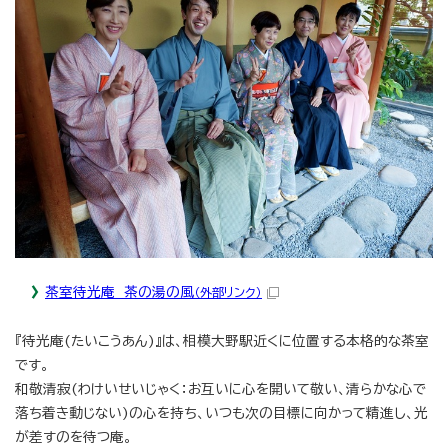
茶室待光庵 茶の湯の風
（外部リンク）
『待光庵(たいこうあん)』は、相模大野駅近くに位置する本格的な茶室
です。
和敬清寂(わけいせいじゃく：お互いに心を開いて敬い、清らかな心で
落ち着き動じない)の心を持ち、いつも次の目標に向かって精進し、光
が差すのを待つ庵。