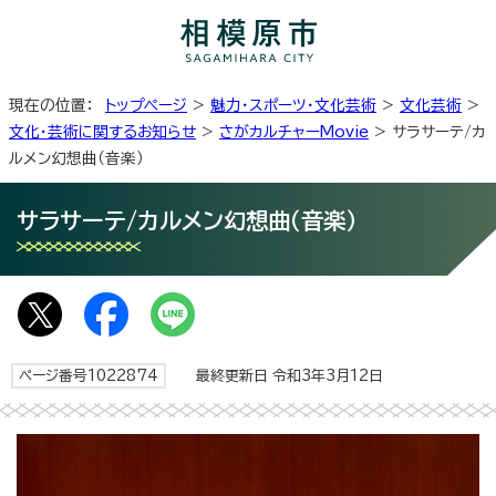
現在の位置：
トップページ
>
魅力・スポーツ・文化芸術
>
文化芸術
>
文化・芸術に関するお知らせ
>
さがカルチャーMovie
> サラサーテ/カ
ルメン幻想曲（音楽）
サラサーテ/カルメン幻想曲（音楽）
ページ番号1022874
最終更新日 令和3年3月12日