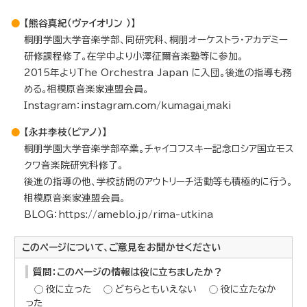
【熊谷真紀（ヴァイオリン ）】
桐朋学園大学音楽学部、同研究科、桐朋オーケストラ・アカデミー
研修課程修了。在学中より小澤征爾音楽塾等に参加。
2015年よりThe Orchestra Japan に入団。後進の指導も務
める。相模原音楽家連盟会員。
Instagram：instagram.com/kumagai_maki
【永井李枝（ピアノ）】
桐朋学園大学音楽学部卒業。チャイコフスキー記念ロシア国立モス
クワ音楽院研究科修了。
後進の指導の他、学校訪問のアウトリーチ活動等も積極的に行う。
相模原音楽家連盟会員。
BLOG：https://ameblo.jp/rima-utkina
このページについて、ご意見をお聞かせください
質問：このページの情報は役に立ちましたか？
役に立った
どちらともいえない
役に立たなか
った