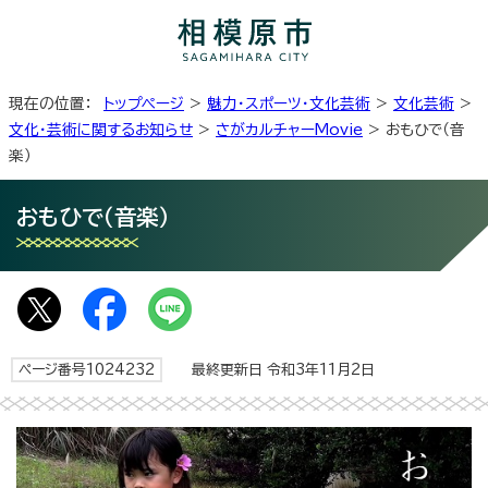
現在の位置：
トップページ
>
魅力・スポーツ・文化芸術
>
文化芸術
>
文化・芸術に関するお知らせ
>
さがカルチャーMovie
> おもひで（音
楽）
おもひで（音楽）
ページ番号1024232
最終更新日 令和3年11月2日