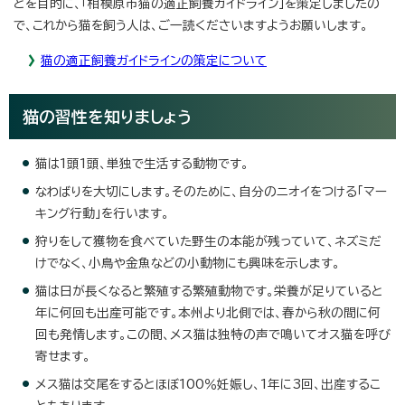
とを目的に、「相模原市猫の適正飼養ガイドライン」を策定しましたの
で、これから猫を飼う人は、ご一読くださいますようお願いします。
猫の適正飼養ガイドラインの策定について
猫の習性を知りましょう
猫は1頭1頭、単独で生活する動物です。
なわばりを大切にします。そのために、自分のニオイをつける「マー
キング行動」を行います。
狩りをして獲物を食べていた野生の本能が残っていて、ネズミだ
けでなく、小鳥や金魚などの小動物にも興味を示します。
猫は日が長くなると繁殖する繁殖動物です。栄養が足りていると
年に何回も出産可能です。本州より北側では、春から秋の間に何
回も発情します。この間、メス猫は独特の声で鳴いてオス猫を呼び
寄せます。
メス猫は交尾をするとほぼ100％妊娠し、1年に3回、出産するこ