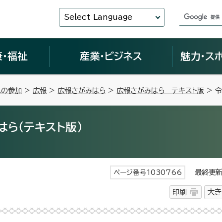
Select Language
康・福祉
産業・ビジネス
魅力・ス
への参加
>
広報
>
広報さがみはら
>
広報さがみはら テキスト版
> 
ら（テキスト版）
最終更新日
ページ番号1030766
印刷
大き