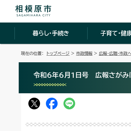
暮らし・手続き
子育て・健
現在の位置：
トップページ
>
市政情報
>
広報・広聴・市政
令和6年6月1日号 広報さがみは