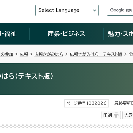
Select Language
康・福祉
産業・ビジネス
魅力・ス
への参加
>
広報
>
広報さがみはら
>
広報さがみはら テキスト版
> 
はら（テキスト版）
最終更新日 
ページ番号1032026
印刷
大き