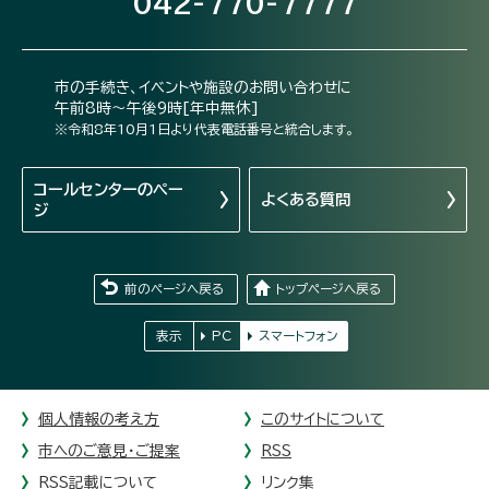
042-770-7777
市の手続き、イベントや施設のお問い合わせに
午前8時～午後9時[年中無休]
※令和8年10月1日より代表電話番号と統合します。
コールセンターの
ペー
よくある質問
ジ
前のページへ戻る
トップページへ戻る
表示
PC
スマートフォン
個人情報の考え方
このサイトについて
市へのご意見・ご提案
RSS
RSS記載について
リンク集