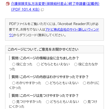
介護保険支払方法変更（保険給付差止）終了申請書（記載例）
（PDF 101.4 KB）
PDFファイルをご覧いただくには、「Acrobat Reader（R）」が必
要です。お持ちでない人は
アドビ株式会社のサイト（新しいウィンド
ウ）
からダウンロード（無料）してください。
このページについて、ご意見をお聞かせください
質問：このページの情報は役に立ちましたか？
役に立った
どちらともいえない
役に立たなか
った
質問：このページの内容はわかりやすかったですか？
わかりやすかった
どちらともいえない
わかりに
くかった
質問：このページは見つけやすかったですか？
見つけやすかった
どちらともいえない
見つけ
にくかった