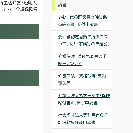
所生活介護・短期入
請書
提出して「介護保険負
おむつ代の医療費控除に係
る確認書 交付申請書
要介護認定書類の提供につ
いて（本人・家族等の申請分）
介護保険 送付先変更の手
続きについて
介護保険 資格取得・異動・
喪失届
介護保険支払方法変更（保険
給付差止）終了申請書
社会福祉法人等利用者負担
軽減対象確認申請書