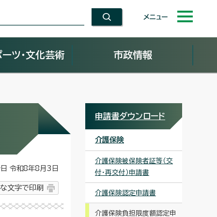
メニュー
ポーツ・文化芸術
市政情報
申請書ダウンロード
介護保険
介護保険被保険者証等（交
 令和8年8月3日
付・再交付）申請書
な文字で印刷
介護保険認定申請書
介護保険負担限度額認定申