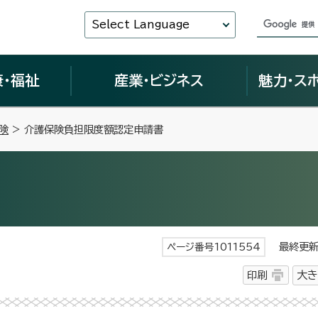
Select Language
康・福祉
産業・ビジネス
魅力・ス
険
> 介護保険負担限度額認定申請書
最終更新日
ページ番号1011554
印刷
大き