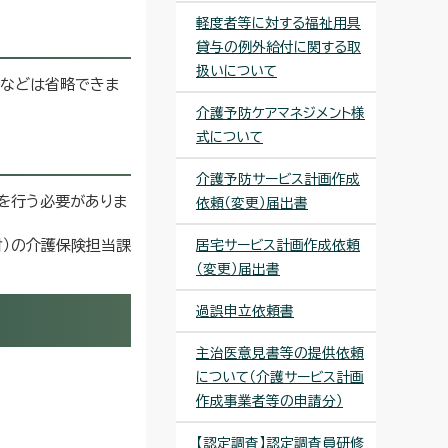
軽度者等に対する福祉用具
貸与の例外給付に関する取
扱いについて
しなどは省略できま
介護予防ケアマネジメント様
式について
介護予防サービス計画作成
を行う必要がありま
依頼（変更）届出書
村）の介護保険担当課
居宅サービス計画作成依頼
（変更）届出書
過誤申立依頼書
主治医意見書等の提供依頼
について（介護サービス計画
作成事業者等の申請分）
【認定調査】認定調査員研修