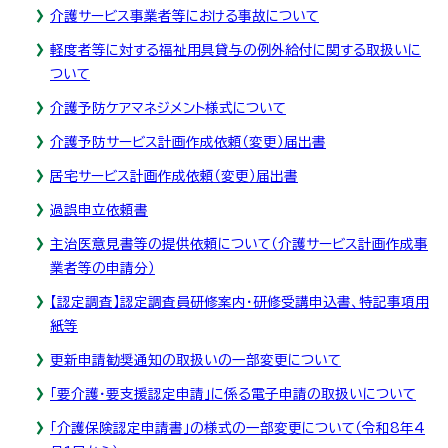
介護サービス事業者等における事故について
軽度者等に対する福祉用具貸与の例外給付に関する取扱いに
ついて
介護予防ケアマネジメント様式について
介護予防サービス計画作成依頼（変更）届出書
居宅サービス計画作成依頼（変更）届出書
過誤申立依頼書
主治医意見書等の提供依頼について（介護サービス計画作成事
業者等の申請分）
【認定調査】認定調査員研修案内・研修受講申込書、特記事項用
紙等
更新申請勧奨通知の取扱いの一部変更について
「要介護・要支援認定申請」に係る電子申請の取扱いについて
「介護保険認定申請書」の様式の一部変更について（令和8年4