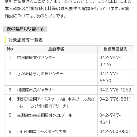
割引等を受けることができます。本市においても、「ミライロID」による
本人確認及び施設使用料等の減免要件の確認を行っています。実施
施設については、次のとおりです。
表の幅を切り替える
対象施設等一覧表
No
施設等名
施設等連絡先
1
市民健康文化センター
042-747-
3776
2
さがみはら北の丘センター
042-773-
5570
3
相模原市民ギャラリー
042-776-1262
4
淵野辺公園アイススケート場、水泳プール及び
042-776-5311
トレーニング室（銀河アリーナ）
5
古淵鵜野森公園屋外水泳プール
042-747-
4641
6
小山公園ニュースポーツ広場
042-700-0801