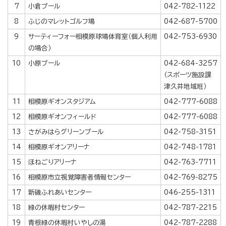
7
小倉プール
042-782-1122
8
ふじのマレットゴルフ場
042-687-5700
9
サーティーフォー相模原球場体育室（個人利用
042-753-6930
の場合）
10
小原プール
042-684-3257
（スポーツ施設課
津久井地域班）
11
相模原ギオンスタジアム
042-777-6088
12
相模原ギオンフィールド
042-777-6088
13
さがみはらグリーンプール
042-758-3151
14
相模原ギオンアリーナ
042-748-1781
15
ほねごりアリーナ
042-763-7711
16
相模原市立視覚障害者情報センター
042-769-8275
17
新磯ふれあいセンター
046-255-1311
18
緑の休暇村センター
042-787-2215
19
青根緑の休暇村いやしの湯
042-787-2288